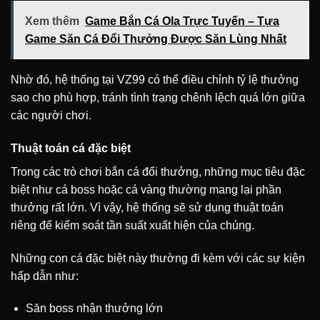
Xem thêm
Game Bắn Cá Ola Trực Tuyến – Tựa
Game Săn Cá Đổi Thưởng Được Săn Lùng Nhất
Nhờ đó, hệ thống tại VZ99 có thể điều chỉnh tỷ lệ thưởng
sao cho phù hợp, tránh tình trạng chênh lệch quá lớn giữa
các người chơi.
Thuật toán cá đặc biệt
Trong các trò chơi bắn cá đổi thưởng, những mục tiêu đặc
biệt như cá boss hoặc cá vàng thường mang lại phần
thưởng rất lớn. Vì vậy, hệ thống sẽ sử dụng thuật toán
riêng để kiểm soát tần suất xuất hiện của chúng.
Những con cá đặc biệt này thường đi kèm với các sự kiện
hấp dẫn như:
Săn boss nhận thưởng lớn