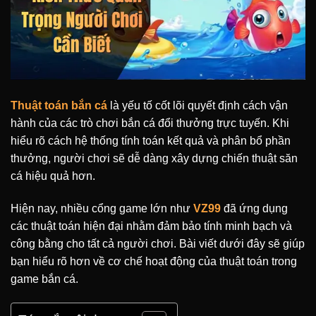
Thuật toán bắn cá
là yếu tố cốt lõi quyết định cách vận
hành của các trò chơi bắn cá đổi thưởng trực tuyến. Khi
hiểu rõ cách hệ thống tính toán kết quả và phân bổ phần
thưởng, người chơi sẽ dễ dàng xây dựng chiến thuật săn
cá hiệu quả hơn.
Hiện nay, nhiều cổng game lớn như
VZ99
đã ứng dụng
các thuật toán hiện đại nhằm đảm bảo tính minh bạch và
công bằng cho tất cả người chơi. Bài viết dưới đây sẽ giúp
bạn hiểu rõ hơn về cơ chế hoạt động của thuật toán trong
game bắn cá.