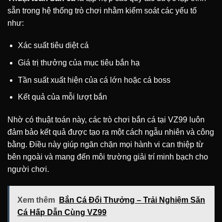
sẵn trong hệ thống trò chơi nhằm kiểm soát các yếu tố
như:
Xác suất tiêu diệt cá
Giá trị thưởng của mục tiêu bắn hạ
Tần suất xuất hiện của cá lớn hoặc cá boss
Kết quả của mỗi lượt bắn
Nhờ có thuật toán này, các trò chơi bắn cá tại VZ99 luôn
đảm bảo kết quả được tạo ra một cách ngẫu nhiên và công
bằng. Điều này giúp ngăn chặn mọi hành vi can thiệp từ
bên ngoài và mang đến môi trường giải trí minh bạch cho
người chơi.
Xem thêm
Bắn Cá Đổi Thưởng – Trải Nghiệm Săn
Cá Hấp Dẫn Cùng VZ99