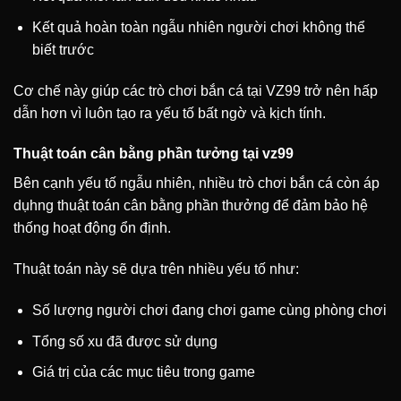
Kết q
uả h
oàn t
oàn n
gẫu n
hiên n
gười c
hơi k
hông t
hể
b
iết t
rước
Cơ chế này giúp các trò chơi bắn cá tại VZ99 trở nên hấp
dẫn hơn vì luôn tạo ra yếu tố bất ngờ và kịch tính.
Thuật toán cân bằng phần tưởng tại vz99
Bên cạnh yếu tố ngẫu nhiên, nhiều trò chơi bắn cá còn áp
dụhng thuật toán cân bằng phần thưởng để đảm bảo hệ
thống hoạt động ổn định.
Thuật toán này sẽ dựa trên nhiều yếu tố như:
Số lượng người chơi đang chơi game cùng phòng chơi
Tổng số xu đã được sử dụng
Giá trị của các mục tiêu trong game