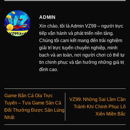
ADMIN
Xin chào, tôi là Admin VZ99 – người trực
tiếp vận hành và phát triển nền tảng.
Chúng tôi cam kết mang đến trải nghiệm
giải trí trực tuyến chuyên nghiệp, minh
bạch và an toàn, nơi người chơi có thể tự
tin chinh phục và tận hưởng những giá trị
đỉnh cao.
Game Bắn Cá Ola Trực
VZ99: Những Sai Lầm Cần
Tuyến – Tựa Game Săn Cá
Tránh Khi Chinh Phục Lô
Đổi Thưởng Được Săn Lùng
Xiên Miền Bắc
Nhất