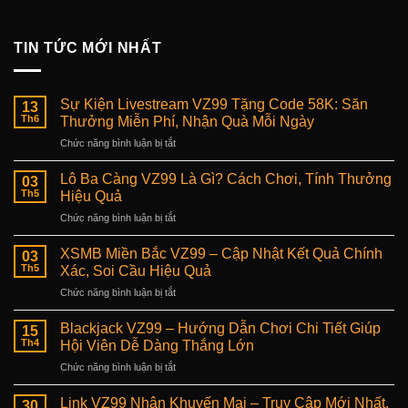
TIN TỨC MỚI NHẤT
Sự Kiện Livestream VZ99 Tặng Code 58K: Săn
13
Th6
Thưởng Miễn Phí, Nhận Quà Mỗi Ngày
ở
Chức năng bình luận bị tắt
Sự
Kiện
Lô Ba Càng VZ99 Là Gì? Cách Chơi, Tính Thưởng
03
Livestream
Th5
Hiệu Quả
VZ99
ở
Chức năng bình luận bị tắt
Tặng
Lô
Code
Ba
58K:
XSMB Miền Bắc VZ99 – Cập Nhật Kết Quả Chính
03
Càng
Săn
Th5
Xác, Soi Cầu Hiệu Quả
VZ99
Thưởng
ở
Chức năng bình luận bị tắt
Là
Miễn
XSMB
Gì?
Phí,
Miền
Cách
Blackjack VZ99 – Hướng Dẫn Chơi Chi Tiết Giúp
Nhận
15
Bắc
Chơi,
Th4
Hội Viên Dễ Dàng Thắng Lớn
Quà
VZ99
Tính
Mỗi
ở
Chức năng bình luận bị tắt
–
Thưởng
Ngày
Blackjack
Cập
Hiệu
VZ99
Nhật
Link VZ99 Nhận Khuyến Mại – Truy Cập Mới Nhất,
Quả
30