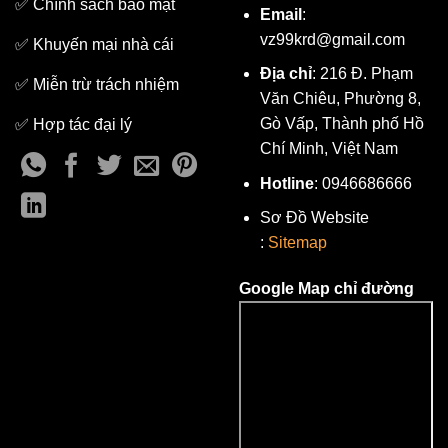
✅ Chính sách bảo mật
Email
:
vz99krd@gmail.com
✅ Khuyến mại nhà cái
Địa chỉ
: 216 Đ. Phạm
✅ Miễn trừ trách nhiệm
Văn Chiêu, Phường 8,
Gò Vấp, Thành phố Hồ
✅ Hợp tác đại lý
Chí Minh, Việt Nam
Hotline
: 0946686666
Sơ Đồ Website
:
Sitemap
Google Map chỉ đường