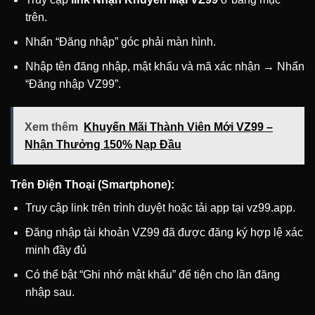
trên.
Nhấn “Đăng nhập” góc phải màn hình.
Nhập tên đăng nhập, mật khẩu và mã xác nhận → Nhấn
“Đăng nhập VZ99”.
Xem thêm
Khuyến Mãi Thành Viên Mới VZ99 –
Nhận Thưởng 150% Nạp Đầu
Trên Điện Thoại (Smartphone):
Truy cập link trên trình duyệt hoặc tải app tại vz99.app.
Đăng nhập tài khoản VZ99 đã được đăng ký hợp lệ xác
minh đầy đủ
Có thể bật “Ghi nhớ mật khẩu” để tiện cho lần đăng
nhập sau.