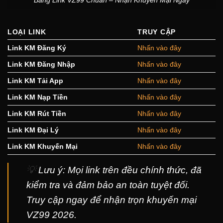
Bảng Link VZ99 Chuẩn – Nhận Khuyến Mại Ngay
LOẠI LINK
TRUY CẬP
Link KM Đăng Ký
Nhấn vào đây
Link KM Đăng Nhập
Nhấn vào đây
Link KM Tải App
Nhấn vào đây
Link KM Nạp Tiền
Nhấn vào đây
Link KM Rút Tiền
Nhấn vào đây
Link KM Đại Lý
Nhấn vào đây
Link KM Khuyến Mại
Nhấn vào đây
💡
Lưu ý: Mọi link trên đều chính thức, đã
kiểm tra và đảm bảo an toàn tuyệt đối.
Truy cập ngay để nhận trọn khuyến mại
VZ99 2026.