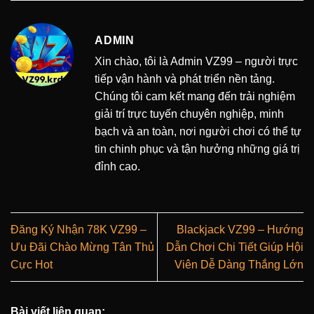
ADMIN
Xin chào, tôi là Admin VZ99 – người trực
tiếp vận hành và phát triển nền tảng.
Chúng tôi cam kết mang đến trải nghiệm
giải trí trực tuyến chuyên nghiệp, minh
bạch và an toàn, nơi người chơi có thể tự
tin chinh phục và tận hưởng những giá trị
đỉnh cao.
Đăng Ký Nhận 78K VZ99 –
Blackjack VZ99 – Hướng
Ưu Đãi Chào Mừng Tân Thủ
Dẫn Chơi Chi Tiết Giúp Hội
Cực Hot
Viên Dễ Dàng Thắng Lớn
Bài viết liên quan: