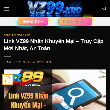
Skip
to
content
ĐĂNG KÝ +
ĐĂNG NHẬP +
KHUYẾN MẠI VZ99
Link VZ99 Nhận Khuyến Mại – Truy Cập
Mới Nhất, An Toàn
POSTED ON
30.03.2026
BY
ADMIN
30
Th3