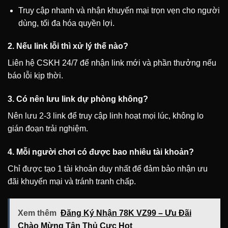
Truy cập nhanh và nhận khuyến mại trọn vẹn cho người
dùng, tối đa hóa quyền lợi.
2. Nếu link lỗi thì xử lý thế nào?
Liên hệ CSKH 24/7 để nhận link mới và phần thưởng nếu
báo lỗi kịp thời.
3. Có nên lưu link dự phòng không?
Nên lưu 2-3 link để truy cập linh hoạt mọi lúc, không lo
gián đoạn trải nghiệm.
4. Mỗi người chơi có được bao nhiêu tài khoản?
Chỉ được tạo 1 tài khoản duy nhất để đảm bảo nhận ưu
đãi khuyến mại và tránh tranh chấp.
Xem thêm
Đăng Ký Nhận 78K VZ99 – Ưu Đãi
Chào Mừng Tân Thủ Cực Hot