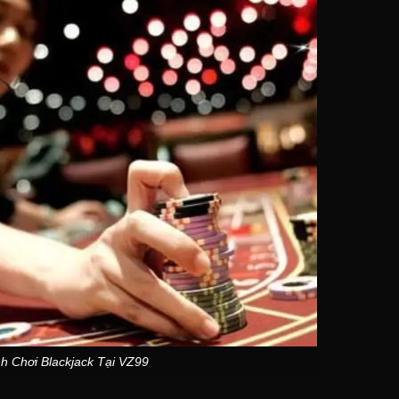
h Chơi Blackjack Tại VZ99