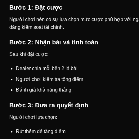
Bước 1: Đặt cược
Người chơi nên có sự lựa chọn mức cược phù hợp với ngân
dàng kiểm soát tài chính.
Bước 2: Nhận bài và tính toán
Sau khi đặt cược:
Dealer chia mỗi bên 2 lá bài
Người chơi kiểm tra tổng điểm
Đánh giá khả năng thắng
Bước 3: Đưa ra quyết định
Người chơi lựa chọn:
Rút thêm để tăng điểm