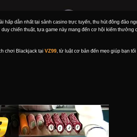
ài hấp dẫn nhất tại sảnh casino trực tuyến, thu hút đông đảo n
tư duy chiến thuật, tựa game này mang đến cơ hội kiếm thưởng
ch chơi Blackjack tại
VZ99
, từ luật cơ bản đến mẹo giúp bạn tối 