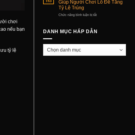
Th3
Giúp Người Chơi Lô Đề Tăng
Giàu
Mừng
Tỷ Lệ Trúng
Từ
Tân
ở
Chức năng bình luận bị tắt
Lô
Thủ
Soi
Đề
Cực
gười chơi
Cầu
–
Hot
 cao nếu bạn
Chuẩn
Kinh
DANH MỤC HẤP DẪN
–
Nghiệm
Kinh
Dành
Nghiệm
Cho
Danh
ưu tỷ lệ
Giúp
Cược
Mục
Người
Thủ
Hấp
Chơi
Lô
Dẫn
Đề
Tăng
Tỷ
Lệ
Trúng