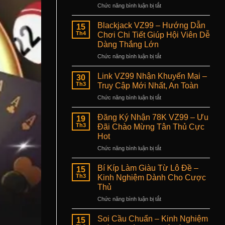
ở
Chức năng bình luận bị tắt
Gì?
Phí,
XSMB
Cách
Nhận
Miền
Chơi,
Blackjack VZ99 – Hướng Dẫn
Quà
15
Bắc
Tính
Mỗi
Th4
Chơi Chi Tiết Giúp Hội Viên Dễ
VZ99
Thưởng
Ngày
Dàng Thắng Lớn
–
Hiệu
ở
Chức năng bình luận bị tắt
Cập
Quả
Blackjack
Nhật
VZ99
Kết
Link VZ99 Nhận Khuyến Mại –
30
–
Quả
Th3
Truy Cập Mới Nhất, An Toàn
Hướng
Chính
ở
Chức năng bình luận bị tắt
Dẫn
Xác,
Link
Chơi
Soi
VZ99
Chi
Đăng Ký Nhận 78K VZ99 – Ưu
Cầu
19
Nhận
Tiết
Hiệu
Th3
Đãi Chào Mừng Tân Thủ Cực
Khuyến
Giúp
Quả
Hot
Mại
Hội
ở
Chức năng bình luận bị tắt
–
Viên
Đăng
Truy
Dễ
Ký
Cập
Bí Kíp Làm Giàu Từ Lô Đề –
Dàng
15
Nhận
Mới
Thắng
Th3
Kinh Nghiệm Dành Cho Cược
78K
Nhất,
Lớn
Thủ
VZ99
An
ở
Chức năng bình luận bị tắt
–
Toàn
Bí
Ưu
Kíp
Đãi
Soi Cầu Chuẩn – Kinh Nghiệm
15
Làm
Chào