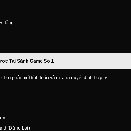
ền tảng
ược Tại Sảnh Game Số 1
ơi phải biết tính toán và đưa ra quyết định hợp lý.
iên
and (Dừng bài)