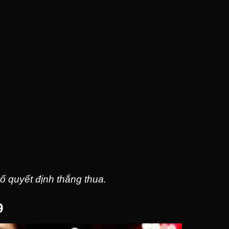
tố quyết định thắng thua.
9