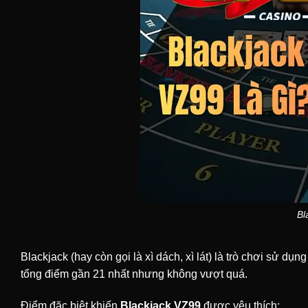
Bl
Blackjack (hay còn gọi là xì dách, xì lát) là trò chơi sử dụ
tổng điểm gần 21 nhất nhưng không vượt quá.
Điểm đặc biệt khiến
Blackjack VZ99
được yêu thích: