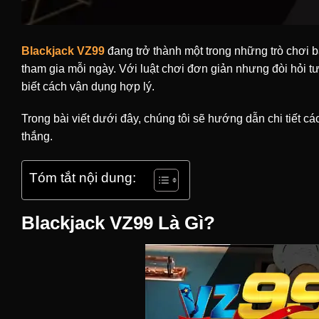
Blackjack VZ99
đang trở thành một trong những trò chơi b
tham gia mỗi ngày. Với luật chơi đơn giản nhưng đòi hỏi 
biết cách vận dụng hợp lý.
Trong bài viết dưới đây, chúng tôi sẽ hướng dẫn chi tiết cá
thắng.
Tóm tắt nội dung:
Blackjack VZ99 Là Gì?