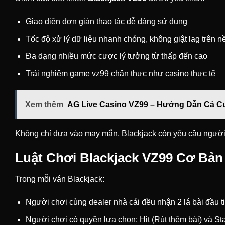
Giao diện đơn giản thao tác đễ dàng sử dụng
Tốc độ xử lý dữ liệu nhanh chóng, không giật lag trên n
Đa dạng nhiều mức cược lý tưởng từ thấp đến cao
Trải nghiệm game vz99 chân thực như casino thực tế
Xem thêm
AG Live Casino VZ99 – Hướng Dẫn Cá C
Không chỉ dựa vào may mắn, Blackjack còn yêu cầu người ch
Luật Chơi Blackjack VZ99 Cơ Bản
Trong mỗi ván Blackjack:
Người chơi cùng dealer nhà cái đều nhận 2 lá bài đầu t
Người chơi có quyền lựa chọn: Hit (Rút thêm bài) và St