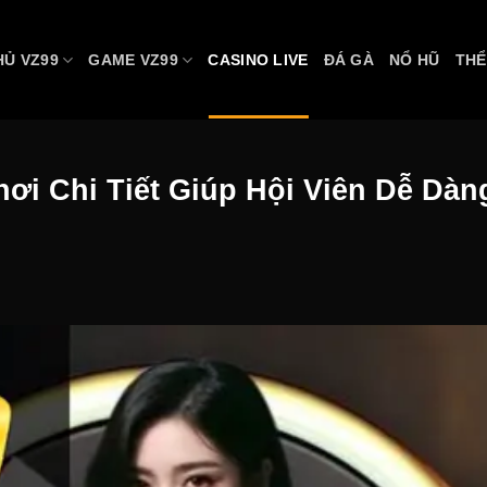
Ủ VZ99
GAME VZ99
CASINO LIVE
ĐÁ GÀ
NỔ HŨ
THỂ
ơi Chi Tiết Giúp Hội Viên Dễ Dàn