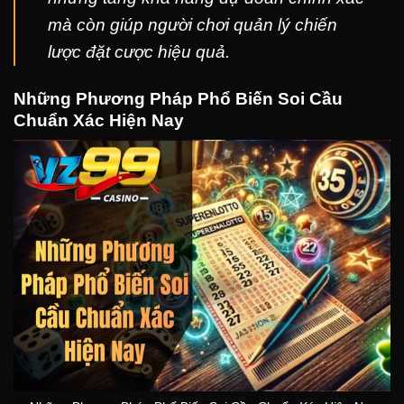
mà còn giúp người chơi quản lý chiến
lược đặt cược hiệu quả.
Những Phương Pháp Phổ Biến Soi Cầu
Chuẩn Xác Hiện Nay