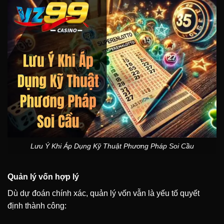
Lưu Ý Khi Áp Dụng Kỹ Thuật Phương Pháp Soi Cầu
Quản lý vốn hợp lý
Dù dự đoán chính xác, quản lý vốn vẫn là yếu tố quyết
định thành công: