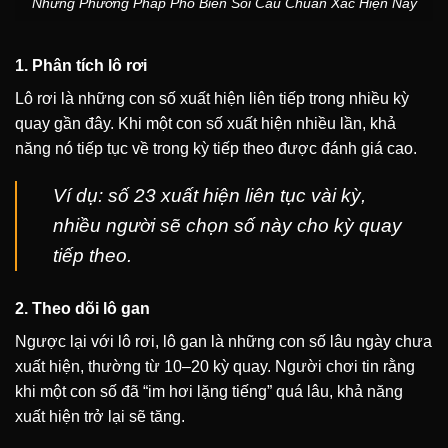
Những Phương Pháp Phổ Biến Soi Cầu Chuẩn Xác Hiện Nay
1. Phân tích lô rơi
Lô rơi là những con số xuất hiện liên tiếp trong nhiều kỳ
quay gần đây. Khi một con số xuất hiện nhiều lần, khả
năng nó tiếp tục về trong kỳ tiếp theo được đánh giá cao.
Ví dụ: số 23 xuất hiện liên tục vài kỳ,
nhiều người sẽ chọn số này cho kỳ quay
tiếp theo.
2. Theo dõi lô gan
Ngược lại với lô rơi, lô gan là những con số lâu ngày chưa
xuất hiện, thường từ 10–20 kỳ quay. Người chơi tin rằng
khi một con số đã “im hơi lặng tiếng” quá lâu, khả năng
xuất hiện trở lại sẽ tăng.