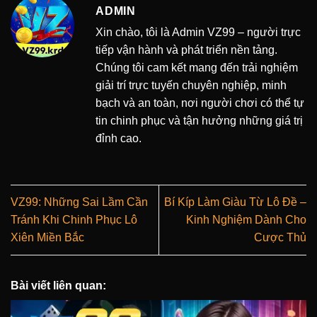
ADMIN
Xin chào, tôi là Admin VZ99 – người trực
tiếp vận hành và phát triển nền tảng.
Chúng tôi cam kết mang đến trải nghiệm
giải trí trực tuyến chuyên nghiệp, minh
bạch và an toàn, nơi người chơi có thể tự
tin chinh phục và tận hưởng những giá trị
đỉnh cao.
VZ99: Những Sai Lầm Cần
Bí Kíp Làm Giàu Từ Lô Đề –
Tránh Khi Chinh Phục Lô
Kinh Nghiệm Dành Cho
Xiên Miền Bắc
Cược Thủ
Bài viết liên quan: