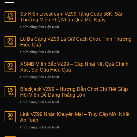
Sự Kiện Livestream VZ99 Tặng Code 58K: Săn
13
Th6
Thưởng Miễn Phí, Nhận Quà Mỗi Ngày
ở
Chức năng bình luận bị tắt
Sự
Kiện
Lô Ba Càng VZ99 Là Gì? Cách Chơi, Tính Thưởng
03
Livestream
Th5
Hiệu Quả
VZ99
ở
Chức năng bình luận bị tắt
Tặng
Lô
Code
Ba
58K:
XSMB Miền Bắc VZ99 – Cập Nhật Kết Quả Chính
03
Càng
Săn
Th5
Xác, Soi Cầu Hiệu Quả
VZ99
Thưởng
ở
Chức năng bình luận bị tắt
Là
Miễn
XSMB
Gì?
Phí,
Miền
Cách
Blackjack VZ99 – Hướng Dẫn Chơi Chi Tiết Giúp
Nhận
15
Bắc
Chơi,
Th4
Hội Viên Dễ Dàng Thắng Lớn
Quà
VZ99
Tính
Mỗi
ở
Chức năng bình luận bị tắt
–
Thưởng
Ngày
Blackjack
Cập
Hiệu
VZ99
Nhật
Link VZ99 Nhận Khuyến Mại – Truy Cập Mới Nhất,
Quả
30
–
Kết
Th3
An Toàn
Hướng
Quả
ở
Chức năng bình luận bị tắt
Dẫn
Chính
Link
Chơi
Xác,