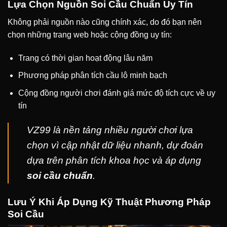
Lựa Chọn Nguồn Soi Cầu Chuẩn Uy Tín
Không phải nguồn nào cũng chính xác, do đó bạn nên
chọn những trang web hoặc cộng đồng uy tín:
Trang có thời gian hoạt động lâu năm
Phương pháp phân tích cầu lô minh bạch
Cộng đồng người chơi đánh giá mức độ tích cực về uy
tín
VZ99 là nền tảng nhiều người chơi lựa
chọn vì cập nhật dữ liệu nhanh, dự đoán
dựa trên phân tích khoa học và áp dụng
soi cầu chuẩn
.
Lưu Ý Khi Áp Dụng Kỹ Thuật Phương Pháp
Soi Cầu