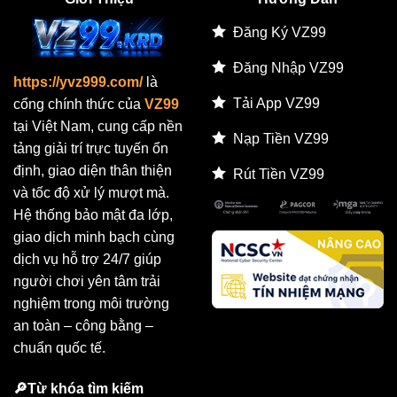
Lệ
Trúng
Đăng Ký VZ99
Đăng Nhập VZ99
https://yvz999.com/
là
Tải App VZ99
cổng chính thức của
VZ99
tại Việt Nam, cung cấp nền
Nạp Tiền VZ99
tảng giải trí trực tuyến ổn
định, giao diện thân thiện
Rút Tiền VZ99
và tốc độ xử lý mượt mà.
Hệ thống bảo mật đa lớp,
giao dịch minh bạch cùng
dịch vụ hỗ trợ 24/7 giúp
người chơi yên tâm trải
nghiệm trong môi trường
an toàn – công bằng –
chuẩn quốc tế.
🔎Từ khóa tìm kiếm