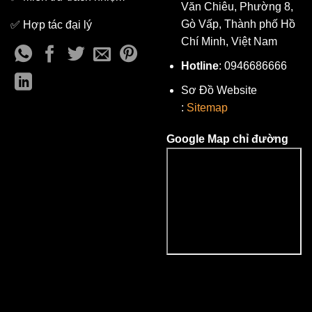
Văn Chiêu, Phường 8,
Gò Vấp, Thành phố Hồ
✅ Hợp tác đại lý
Chí Minh, Việt Nam
Hotline
: 0946686666
Sơ Đồ Website
:
Sitemap
Google Map chỉ đường