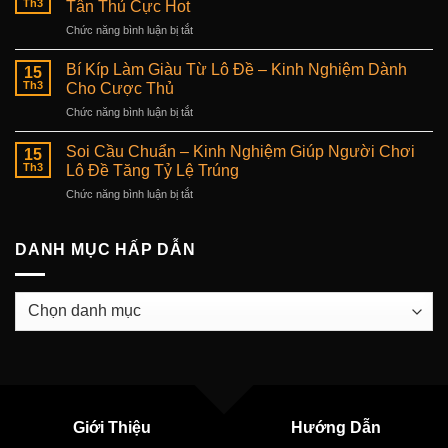
Tiết
Th3
Tân Thủ Cực Hot
Cầu
Khuyến
Giúp
Hiệu
ở
Chức năng bình luận bị tắt
Mại
Hội
Quả
Đăng
–
Viên
Ký
Truy
Bí Kíp Làm Giàu Từ Lô Đề – Kinh Nghiệm Dành
Dễ
15
Nhận
Cập
Th3
Cho Cược Thủ
Dàng
78K
Mới
Thắng
ở
Chức năng bình luận bị tắt
VZ99
Nhất,
Lớn
Bí
–
An
Kíp
Ưu
Soi Cầu Chuẩn – Kinh Nghiệm Giúp Người Chơi
Toàn
15
Làm
Đãi
Th3
Lô Đề Tăng Tỷ Lệ Trúng
Giàu
Chào
ở
Chức năng bình luận bị tắt
Từ
Mừng
Soi
Lô
Tân
Cầu
Đề
Thủ
Chuẩn
DANH MỤC HẤP DẪN
–
Cực
–
Kinh
Hot
Kinh
Nghiệm
Nghiệm
Dành
Danh
Giúp
Cho
Mục
Người
Cược
Hấp
Chơi
Thủ
Lô
Dẫn
Đề
Tăng
Tỷ
Giới Thiệu
Hướng Dẫn
Lệ