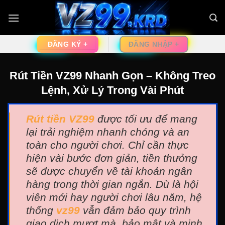
Skip
to
content
ĐĂNG KÝ +
ĐĂNG NHẬP +
Rút Tiền VZ99 Nhanh Gọn – Không Treo
Lệnh, Xử Lý Trong Vài Phút
Rút tiền VZ99
được tối ưu để mang
lại trải nghiệm nhanh chóng và an
toàn cho người chơi. Chỉ cần thực
hiện vài bước đơn giản, tiền thưởng
sẽ được chuyển về tài khoản ngân
hàng trong thời gian ngắn. Dù là hội
viên mới hay người chơi lâu năm, hệ
thống
vz99
vẫn đảm bảo quy trình
giao dịch mượt mà, bảo mật và minh