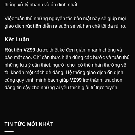
thống xử lý nhanh và ổn định nhất.
Việc tuân thủ những nguyên tắc bảo mật này sẽ giúp mọi
giao dịch
rút tiền
diễn ra suôn sẻ và hạn chế tối đa rủi ro.
Kết Luận
Rút tiền VZ99
được thiết kế đơn giản, nhanh chóng và
bảo mật cao. Chỉ cần thực hiện đúng các bước và tuân thủ
những lưu ý cần thiết, người chơi có thể nhận thưởng về
tài khoản một cách dễ dàng. Hệ thống giao dịch ổn định
cùng quy trình minh bạch giúp
VZ99
trở thành lựa chọn
đáng tin cậy cho những ai yêu thích giải trí trực tuyến.
TIN TỨC MỚI NHẤT