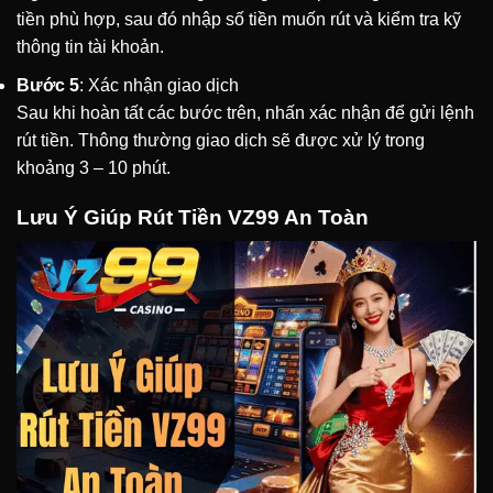
tiền phù hợp, sau đó nhập số tiền muốn rút và kiểm tra kỹ
thông tin tài khoản.
Bước 5
: Xác nhận giao dịch
Sau khi hoàn tất các bước trên, nhấn xác nhận để gửi lệnh
rút tiền. Thông thường giao dịch sẽ được xử lý trong
khoảng 3 – 10 phút.
Lưu Ý Giúp Rút Tiền VZ99 An Toàn