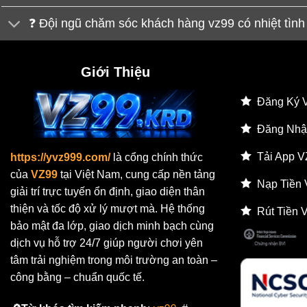
❓ Đội ngũ chăm sóc khách hàng vz99 có nhiệt tìn
Giới Thiệu
Đăng Ký 
Đăng Nhậ
Tải App 
https://yvz999.com/
là cổng chính thức
của
VZ99
tại Việt Nam, cung cấp nền tảng
Nạp Tiền
giải trí trực tuyến ổn định, giao diện thân
thiện và tốc độ xử lý mượt mà. Hệ thống
Rút Tiền 
bảo mật đa lớp, giao dịch minh bạch cùng
dịch vụ hỗ trợ 24/7 giúp người chơi yên
tâm trải nghiệm trong môi trường an toàn –
công bằng – chuẩn quốc tế.