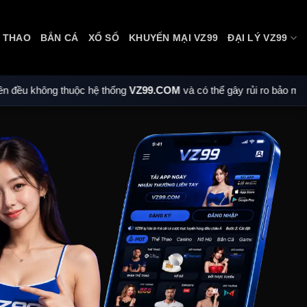
 THAO
BẮN CÁ
XỔ SỐ
KHUYẾN MẠI VZ99
ĐẠI LÝ VZ99
ng thuộc hệ thống
VZ99.COM
và có thể gây rủi ro bảo mật. Chúc bạn