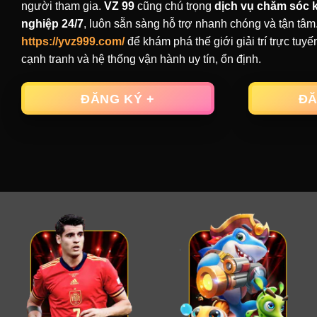
người tham gia.
VZ 99
cũng chú trọng
dịch vụ chăm sóc 
nghiệp 24/7
, luôn sẵn sàng hỗ trợ nhanh chóng và tận tâm
https://yvz999.com/
để khám phá thế giới giải trí trực tuy
cạnh tranh và hệ thống vận hành uy tín, ổn định.
ĐĂNG KÝ +
ĐĂ