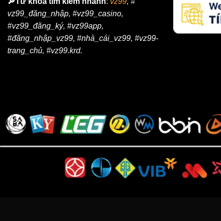
🔎Từ khóa tìm kiếm nhanh
:
vz99
, #
vz99_đăng_nhập, #vz99_casino,
#vz99_đăng_ký, #vz99app,
#đăng_nhập_vz99, #nhà_cái_vz99, #vz99-
trang_chủ, #vz99.krd.