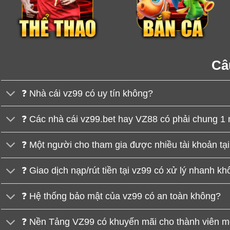
Câ
❓ Nhà cái vz99 có uy tín không?
❓ Các nhà cái vz99.bet hay VZ88 có phải chung 1
❓ Một người cho tham gia được nhiều tài khoản tạ
❓ Giao dịch nạp/rút tiền tại vz99 có xử lý nhanh k
❓ Hệ thống bảo mật của vz99 có an toàn không?
❓ Nền Tảng VZ99 có khuyến mãi cho thành viên 