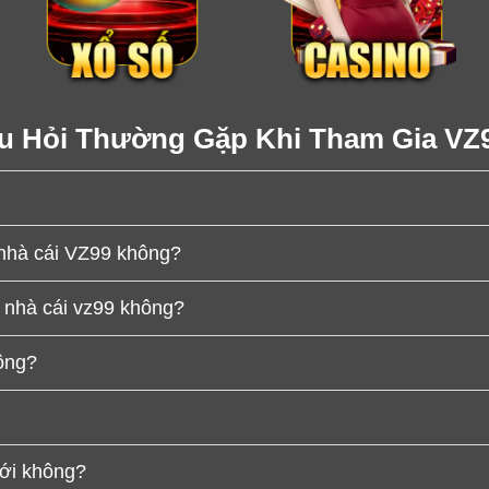
u Hỏi Thường Gặp Khi Tham Gia VZ
 nhà cái VZ99 không?
i nhà cái vz99 không?
hông?
mới không?