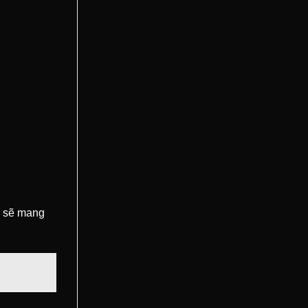
ài sẽ mang