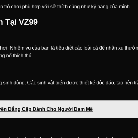
 trò chơi phù hợp với sở thích cũng như kỹ năng của mình.
 Tại VZ99
ơi. Nhiệm vụ của bạn là tiêu diệt các loài cá để nhận xu thưởn
g nổ thích thú.
 sinh động. Các sinh vật biển được thiết kế độc đáo, tạo nên t
uyến Đẳng Cấp Dành Cho Người Đam Mê