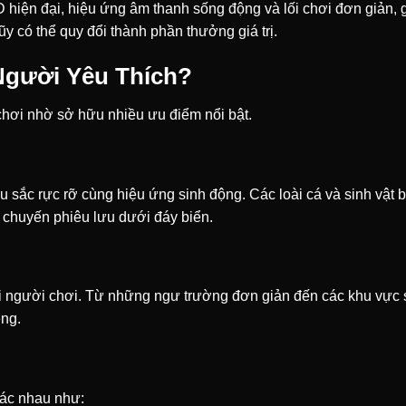
 hiện đại, hiệu ứng âm thanh sống động và lối chơi đơn giản, 
y có thể quy đổi thành phần thưởng giá trị.
Người Yêu Thích?
chơi nhờ sở hữu nhiều ưu điểm nổi bật.
 sắc rực rỡ cùng hiệu ứng sinh động. Các loài cá và sinh vật 
t chuyến phiêu lưu dưới đáy biển.
ọi người chơi. Từ những ngư trường đơn giản đến các khu vực
êng.
hác nhau như: