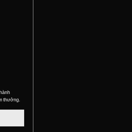
thành
ểm thưởng.