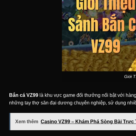
Giới 
Bắn cá VZ99
là khu vực game đổi thưởng nổi bật với hàng 
những tay thợ săn đại dương chuyên nghiệp, sử dụng nhiều l
Xem thêm
Casino VZ99 – Khám Phá Sòng Bài Trực