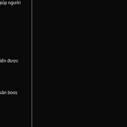
giúp người
biển được
 săn boss