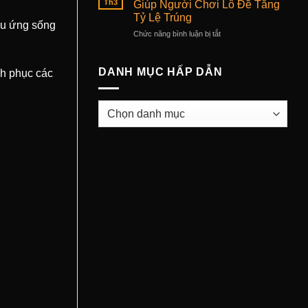
Th3
Giúp Người Chơi Lô Đề Tăng
Giàu
Mừng
Tỷ Lệ Trúng
Từ
Tân
iệu ứng sống
ở
Chức năng bình luận bị tắt
Lô
Thủ
Soi
Đề
Cực
Cầu
–
Hot
Chuẩn
Kinh
DANH MỤC HẤP DẪN
nh phục các
–
Nghiệm
Kinh
Dành
Nghiệm
Cho
Danh
Giúp
Cược
Mục
Người
Thủ
Hấp
Chơi
Lô
Dẫn
Đề
Tăng
Tỷ
Lệ
Trúng