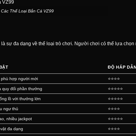
 Các Thể Loại Bắn Cá VZ99
là sự đa dạng về thể loại trò chơi. Người chơi có thể lựa chọn
 BẬT
ĐỘ HẤP DẪ
, phù hợp người mới
⭐⭐⭐⭐
à quy đổi phần thưởng
⭐⭐⭐⭐⭐
ổng lồ với thưởng lớn
⭐⭐⭐⭐⭐
u ngư thủ
⭐⭐⭐⭐
ao, nhiều jackpot
⭐⭐⭐⭐⭐
 vật đa dạng
⭐⭐⭐⭐