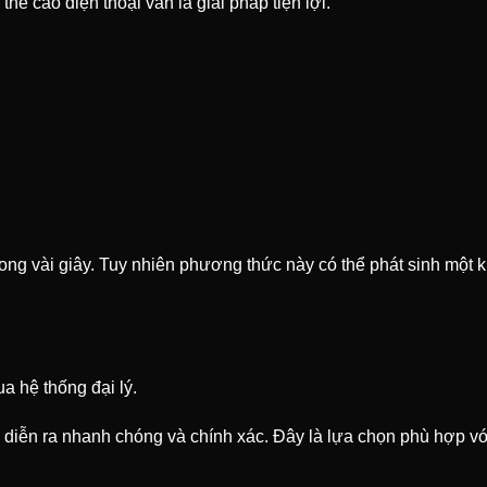
ẻ cào điện thoại vẫn là giải pháp tiện lợi.
trong vài giây. Tuy nhiên phương thức này có thể phát sinh một 
a hệ thống đại lý.
h diễn ra nhanh chóng và chính xác. Đây là lựa chọn phù hợp v