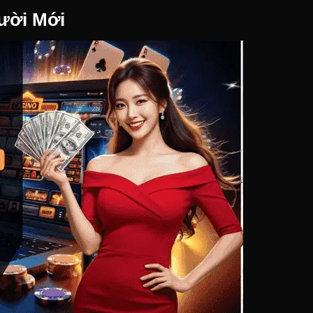
ười Mới