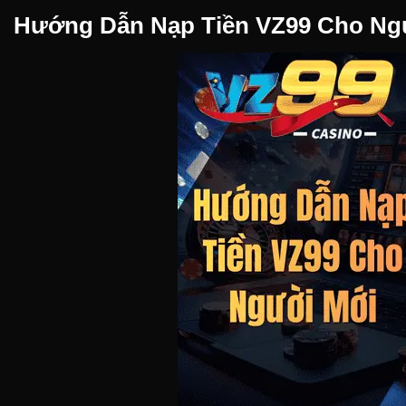
Hướng Dẫn Nạp Tiền VZ99 Cho Ng