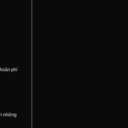
khoản phí
ới những