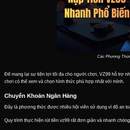
Các Phương Thức
Để mang lại sự tiện lợi tối đa cho người chơi, VZ99 hỗ trợ
chơi có thể xem và chọn hình thức phù hợp nhất với mình.
Chuyển Khoản Ngân Hàng
Đây là phương thức được nhiều hội viên sử dụng vì độ an toà
Quy trình thực hiện rút tiền vz99 rất đơn giản và nhanh chóng