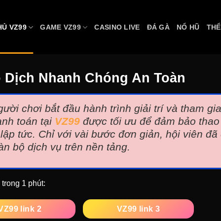
Ủ VZ99
GAME VZ99
CASINO LIVE
ĐÁ GÀ
NỔ HŨ
THỂ
o Dịch Nhanh Chóng An Toàn
ười chơi bắt đầu hành trình giải trí và tham gi
anh toán tại
VZ99
được tối ưu để đảm bảo thao
ập tức. Chỉ với vài bước đơn giản, hội viên đã
àn bộ dịch vụ trên nền tảng.
trong 1 phút:
VZ99 link 2
VZ99 link 3