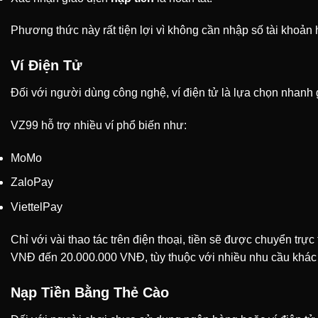
Phương thức này rất tiện lợi vì không cần nhập số tài khoản
Ví Điện Tử
Đối với người dùng công nghệ, ví điện tử là lựa chọn nhanh g
VZ99 hỗ trợ nhiều ví phổ biến như:
MoMo
ZaloPay
ViettelPay
Chỉ với vài thao tác trên điện thoại, tiền sẽ được chuyển tr
VNĐ đến 20.000.000 VNĐ, tùy thuộc với nhiều nhu cầu khác
Nạp Tiền Bằng Thẻ Cào