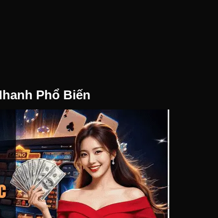
Nhanh Phổ Biến