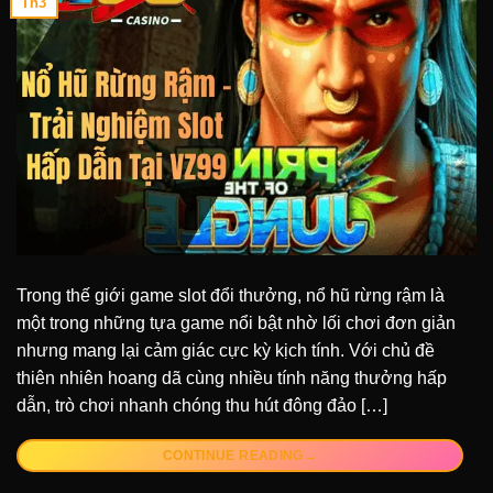
Th3
Trong thế giới game slot đổi thưởng, nổ hũ rừng rậm là
một trong những tựa game nổi bật nhờ lối chơi đơn giản
nhưng mang lại cảm giác cực kỳ kịch tính. Với chủ đề
thiên nhiên hoang dã cùng nhiều tính năng thưởng hấp
dẫn, trò chơi nhanh chóng thu hút đông đảo […]
→
CONTINUE READING