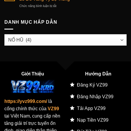
Giàu
Chào
ở
Chức năng bình luận bị tắt
Từ
Mừng
Soi
Lô
Tân
Cầu
Đề
Thủ
Chuẩn
DANH MỤC HẤP DẪN
–
Cực
–
Kinh
Hot
Kinh
Nghiệm
Nghiệm
Dành
Danh
Giúp
Cho
Mục
Người
Cược
Hấp
Chơi
Thủ
Lô
Dẫn
Đề
Tăng
Tỷ
Giới Thiệu
Hướng Dẫn
Lệ
Trúng
Đăng Ký VZ99
Đăng Nhập VZ99
https://yvz999.com/
là
Tải App VZ99
cổng chính thức của
VZ99
tại Việt Nam, cung cấp nền
Nạp Tiền VZ99
tảng giải trí trực tuyến ổn
định, giao diện thân thiện