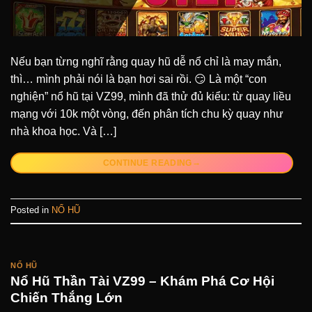
Nếu bạn từng nghĩ rằng quay hũ dễ nổ chỉ là may mắn,
thì… mình phải nói là bạn hơi sai rồi. 😏 Là một “con
nghiện” nổ hũ tại VZ99, mình đã thử đủ kiểu: từ quay liều
mạng với 10k một vòng, đến phân tích chu kỳ quay như
nhà khoa học. Và […]
→
CONTINUE READING
Posted in
NỔ HŨ
NỔ HŨ
Nổ Hũ Thần Tài VZ99 – Khám Phá Cơ Hội
Chiến Thắng Lớn