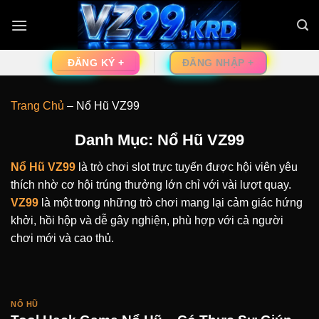
Skip
to
content
ĐĂNG KÝ +
ĐĂNG NHẬP +
Trang Chủ
– Nổ Hũ VZ99
Danh Mục: Nổ Hũ VZ99
Nổ Hũ VZ99
là trò chơi slot trực tuyến được hội viên yêu
thích nhờ cơ hội trúng thưởng lớn chỉ với vài lượt quay.
VZ99
là một trong những trò chơi mang lại cảm giác hứng
khởi, hồi hộp và dễ gây nghiện, phù hợp với cả người
chơi mới và cao thủ.
NỔ HŨ