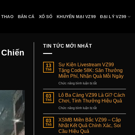
 THAO
BẮN CÁ
XỔ SỐ
KHUYẾN MẠI VZ99
ĐẠI LÝ VZ99
TIN TỨC MỚI NHẤT
 Chiến
Sự Kiện Livestream VZ99
13
Th6
Tặng Code 58K: Săn Thưởng
Miễn Phí, Nhận Quà Mỗi Ngày
ở
Chức năng bình luận bị tắt
Sự
Kiện
Lô Ba Càng VZ99 Là Gì? Cách
03
Livestream
Th5
Chơi, Tính Thưởng Hiệu Quả
VZ99
ở
Chức năng bình luận bị tắt
Tặng
Lô
Code
Ba
58K:
XSMB Miền Bắc VZ99 – Cập
03
Càng
Săn
Th5
Nhật Kết Quả Chính Xác, Soi
VZ99
Thưởng
Cầu Hiệu Quả
Là
Miễn