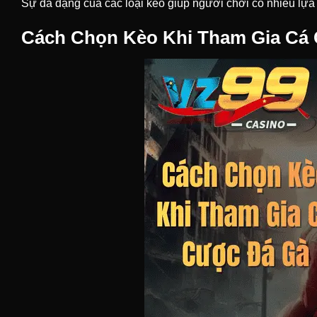
Sự đa dạng của các loại kèo giúp người chơi có nhiều lựa 
Cách Chọn Kèo Khi Tham Gia Cá