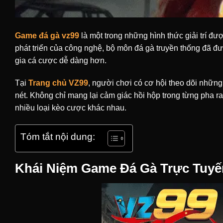
Game đá gà vz99
là một trong những hình thức giải trí đư
phát triển của công nghệ, bộ môn đá gà truyền thống đã đư
gia cá cược dễ dàng hơn.
Tại
Trang chủ VZ99
, người chơi có cơ hội theo dõi những
nét. Không chỉ mang lại cảm giác hồi hộp trong từng pha r
nhiều loại kèo cược khác nhau.
Tóm tắt nội dung:
Khái Niệm Game Đá Gà Trực Tuyế