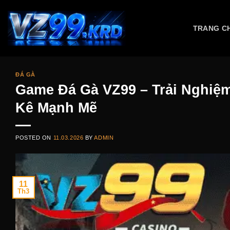
Skip
to
TRANG CH
content
ĐÁ GÀ
Game Đá Gà VZ99 – Trải Nghiệ
Kê Mạnh Mẽ
POSTED ON
11.03.2026
BY
ADMIN
11
Th3