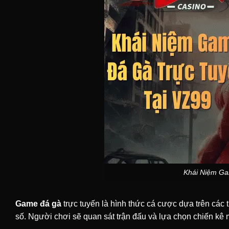
Khái Niệm Ga
Game đá gà
trực tuyến là hình thức cá cược dựa trên các t
số. Người chơi sẽ quan sát trận đấu và lựa chọn chiến kê 