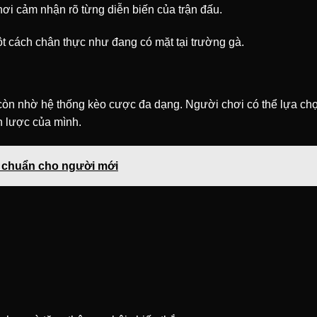
ơi cảm nhận rõ từng diễn biến của trận đấu.
t cách chân thực như đang có mặt tại trường gà.
còn nhờ hệ thống kèo cược đa dạng. Người chơi có thể lựa ch
n lược của mình.
 chuẩn cho người mới