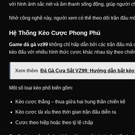
với hình ảnh sắc nét và âm thanh sống động, giúp người ch
Nhờ công nghệ này, người xem có thể theo dõi trận đấu mộ
Hệ Thống Kèo Cược Phong Phú
Game đá gà vz99
không chỉ hấp dẫn bởi các trận đấu mà 
kèo đấu với nhiều hình thức cược khác nhau tùy theo chiế
Xem thêm
Đá Gà Cựa Sắt VZ99: Hướng dẫn bắt kèo
Một số loại kèo phổ biến gồm:
Kèo cược thắng – thua giữa hai hung thần chiến kê
Kèo cược tài xỉu theo thời gian trận đấu diễn ra
Cược theo hiệp hoặc theo tỷ lệ chấp