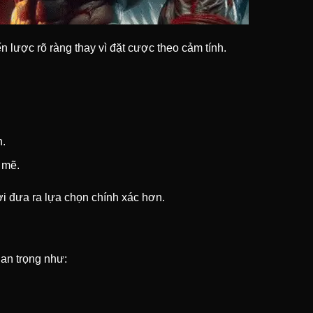
 lược rõ ràng thay vì đặt cược theo cảm tính.
n.
 mẽ.
ơi đưa ra lựa chọn chính xác hơn.
uan trọng như: